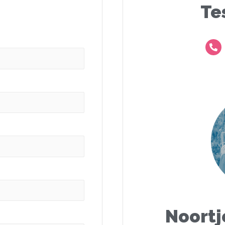
Te
Noortj