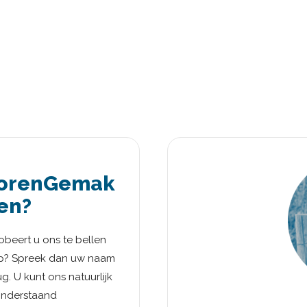
iorenGemak
en?
beert u ons te bellen
 op? Spreek dan uw naam
g. U kunt ons natuurlijk
 onderstaand